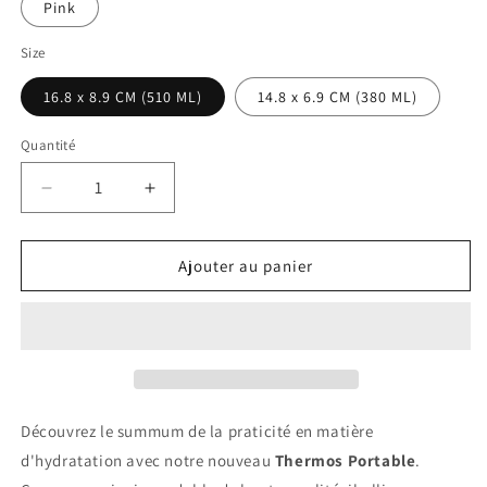
Pink
Size
16.8 x 8.9 CM (510 ML)
14.8 x 6.9 CM (380 ML)
Quantité
Réduire
Augmenter
la
la
quantité
quantité
de
de
Ajouter au panier
Gobelet
Gobelet
Portable
Portable
Isotherme
Isotherme
Découvrez le summum de la praticité en matière
d'hydratation avec notre nouveau
Thermos Portable
.