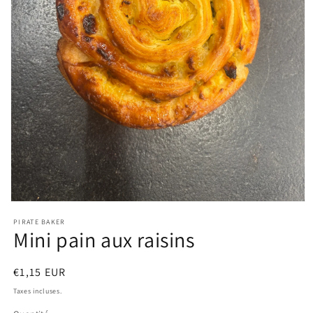
Ouvrir
le
PIRATE BAKER
média
Mini pain aux raisins
1
dans
une
fenêtre
Prix
€1,15 EUR
modale
habituel
Taxes incluses.