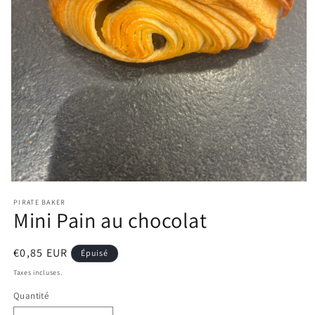
Ouvrir
le
PIRATE BAKER
média
Mini Pain au chocolat
1
dans
une
fenêtre
Prix
€0,85 EUR
Épuisé
modale
habituel
Taxes incluses.
Quantité