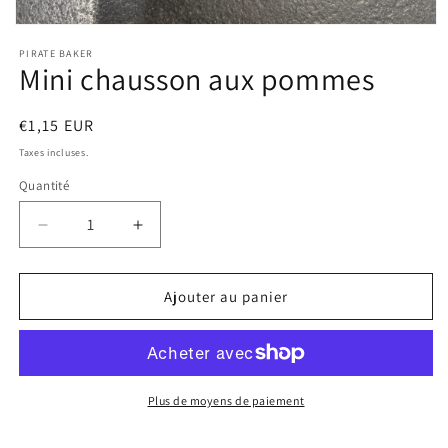
Ouvrir
le
PIRATE BAKER
média
Mini chausson aux pommes
1
dans
une
fenêtre
Prix
€1,15 EUR
modale
habituel
Taxes incluses.
Quantité
Réduire
Augmenter
la
la
quantité
quantité
de
de
Ajouter au panier
Mini
Mini
chausson
chausson
aux
aux
pommes
pommes
Plus de moyens de paiement