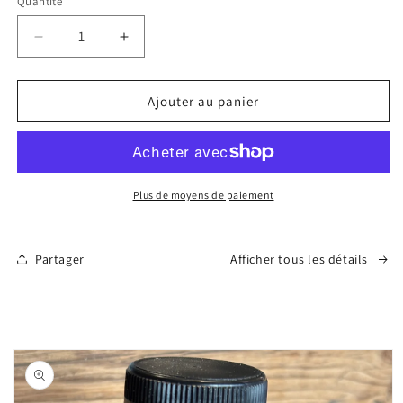
Quantité
Réduire
Augmenter
la
la
quantité
quantité
de
de
Ajouter au panier
Mini
Mini
pain
pain
aux
aux
raisins
raisins
Plus de moyens de paiement
Partager
Afficher tous les détails
Passer aux
informations
produits