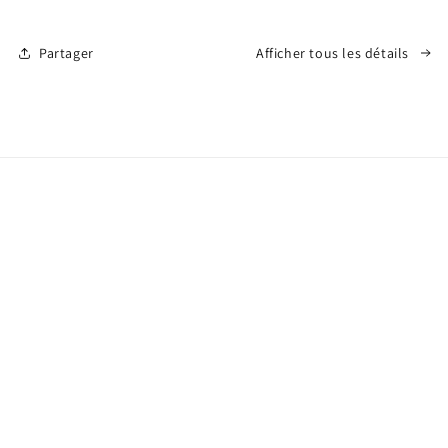
Partager
Afficher tous les détails
Abonnes toi, pour connaître nos nouveautés
E-mail
Facebook
Instagram
Moyens
de
paiement