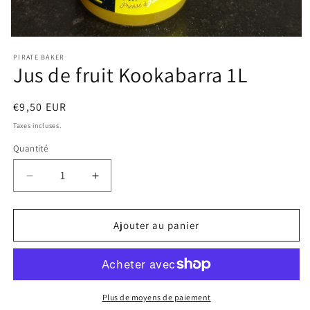
Ouvrir
le
PIRATE BAKER
média
Jus de fruit Kookabarra 1L
1
dans
une
fenêtre
Prix
€9,50 EUR
modale
habituel
Taxes incluses.
Quantité
Réduire
Augmenter
la
la
quantité
quantité
de
de
Ajouter au panier
Jus
Jus
de
de
fruit
fruit
Kookabarra
Kookabarra
1L
1L
Plus de moyens de paiement