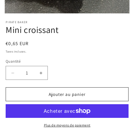
Ouvrir
le
PIRATE BAKER
média
Mini croissant
1
dans
une
fenêtre
Prix
€0,65 EUR
modale
habituel
Taxes incluses.
Quantité
Réduire
Augmenter
la
la
quantité
quantité
de
de
Ajouter au panier
Mini
Mini
croissant
croissant
Plus de moyens de paiement