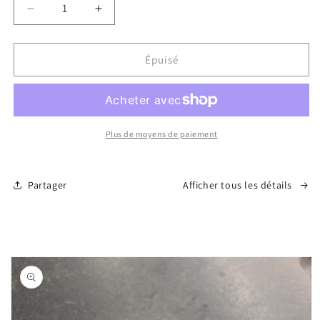
Réduire
Augmenter
la
la
quantité
quantité
de
de
Épuisé
Mini
Mini
Pain
Pain
au
au
chocolat
chocolat
Plus de moyens de paiement
Partager
Afficher tous les détails
Passer aux
informations
produits