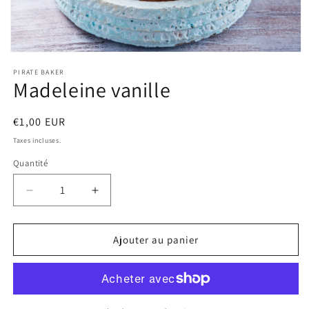
Ouvrir
le
PIRATE BAKER
média
Madeleine vanille
1
dans
une
fenêtre
Prix
€1,00 EUR
modale
habituel
Taxes incluses.
Quantité
Réduire
Augmenter
la
la
quantité
quantité
de
de
Ajouter au panier
Madeleine
Madeleine
vanille
vanille