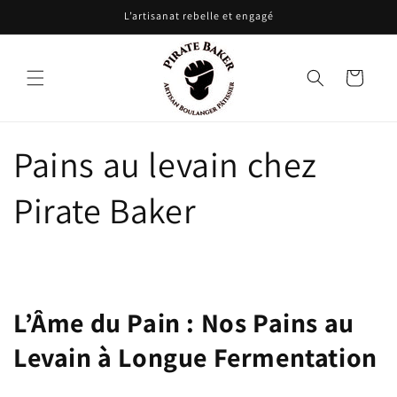
et
L’artisanat rebelle et engagé
passer
au
contenu
Panier
Pains au levain chez
Pirate Baker
L’Âme du Pain : Nos Pains au
Levain à Longue Fermentation