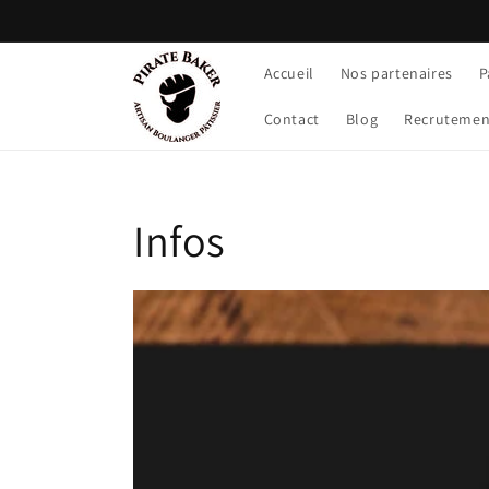
et
passer
au
contenu
Accueil
Nos partenaires
P
Contact
Blog
Recrutemen
Infos